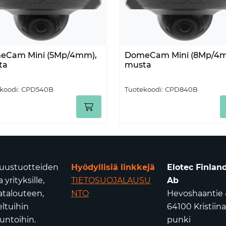
eCam Mini (5Mp/4mm),
DomeCam Mini (8Mp/4m
ta
musta
koodi:
CPD540B
Tuotekoodi:
CPD840B
isuustuotteiden
Hyödyllisiä linkkejä
Elotec Finlan
yrityksille,
TIETOSUOJALAUSU
Ab
atalouteen,
NTO
Hevoshaantie 
eltuihin
64100 Kristiin
untoihin.
punki