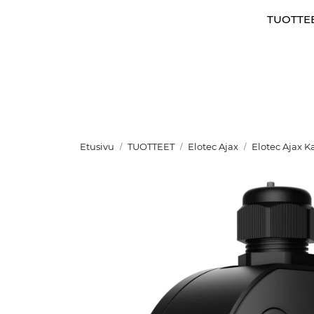
Skip to main content
TUOTTE
Etusivu
TUOTTEET
Elotec Ajax
Elotec Ajax 