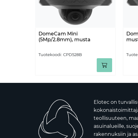
DomeCam Mini
Dom
(5Mp/2.8mm), musta
mus
Tuotekoodi:
CPD528B
Tuote
Elotec on turvall
kokonaistoimittaja 
teollisuuteen, ma
asuinalueille, suoj
rakennuksiin ja as