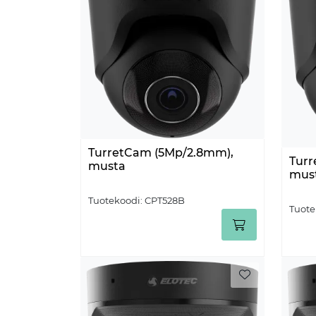
TurretCam (5Mp/2.8mm),
Tur
musta
mus
Tuotekoodi:
CPT528B
Tuote