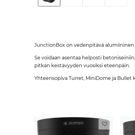
JunctionBox on vedenpitävä alumiininen a
Se voidaan asentaa helposti betoniseiniin, 
pitkän kestävyyden vuosiksi eteenpäin.
Yhteensopiva Turret, MiniDome ja Bullet