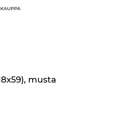
0
OKAUPPA
Suosikit
Kirjaudu sisään
18x59), musta