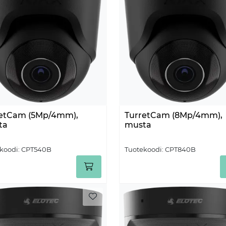
retCam (5Mp/4mm),
TurretCam (8Mp/4mm),
ta
musta
koodi:
CPT540B
Tuotekoodi:
CPT840B