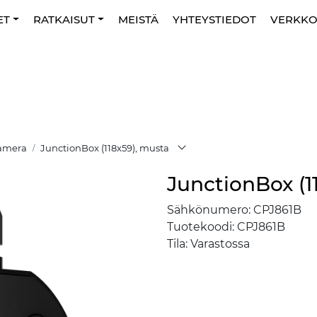
ET
RATKAISUT
MEISTÄ
YHTEYSTIEDOT
VERKK
Kamera
JunctionBox (118x59), musta
JunctionBox (1
Sähkönumero:
CPJ861B
Tuotekoodi:
CPJ861B
Tila:
Varastossa