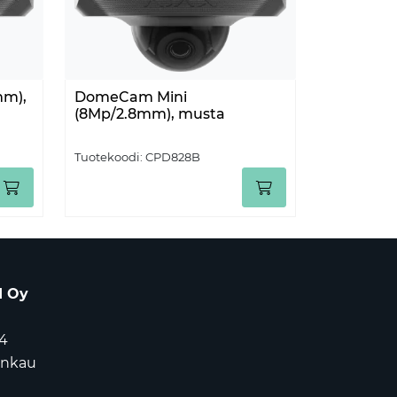
m),
DomeCam Mini
(8Mp/2.8mm), musta
Tuotekoodi:
CPD828B
d Oy
4
ankau