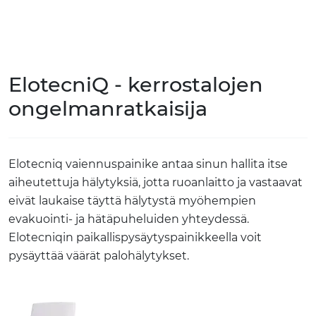
Skip to main content
TUOTTEET
ElotecniQ - kerrostalojen
RATKAISUT
ongelmanratkaisija
MEISTÄ
Elotecniq vaiennuspainike antaa sinun hallita itse
YHTEYSTIEDOT
aiheutettuja hälytyksiä, jotta ruoanlaitto ja vastaavat
eivät laukaise täyttä hälytystä myöhempien
VERKKOKAUPPA
evakuointi- ja hätäpuheluiden yhteydessä.
Elotecniqin paikallispysäytyspainikkeella voit
pysäyttää väärät palohälytykset.