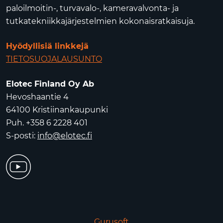
paloilmoitin-, turvavalo-, kameravalvonta- ja
tutkatekniikkajärjestelmien kokonaisratkaisuja.
Hyödyllisiä linkkejä
TIETOSUOJALAUSUNTO
Elotec Finland Oy Ab
Hevoshaantie 4
64100 Kristiinankaupunki
Puh. +358 6 2228 401
S-posti:
info@elotec.fi
Gurusoft