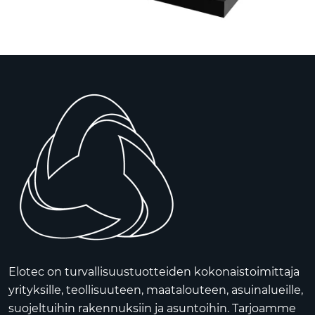
Elotec on turvallisuustuotteiden kokonaistoimittaja
yrityksille, teollisuuteen, maatalouteen, asuinalueille,
suojeltuihin rakennuksiin ja asuntoihin. Tarjoamme