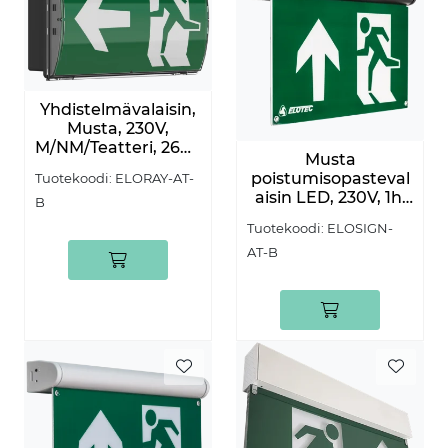
Yhdistelmävalaisin,
Musta, 230V,
M/NM/Teatteri, 26m,
Musta
10 vuoden, IP65
poistumisopasteval
Tuotekoodi:
ELORAY-AT-
aisin LED, 230V, 1h,
B
33M, 10v
Tuotekoodi:
ELOSIGN-
AT-B