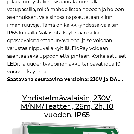
pikakiinnitysteline, sisäänrakennetulla
vatupassilla, mikä mahdollistaa nopean ja helpon
asennuksen. Valaisinosa napsautetaan kiinni
ilman ruuveja. Tämä on kaikki-yhdessä-valaisin
IP65 luokalla. Valaisinta käytetään sekä
opastevalona että turvavalona, ​​ja se voidaan
varustaa riippuvalla kyltillä. EloRay voidaan
asentaa sekä uppoon että pintaan. Korkelaatuiset
LEDit ja uudentyyppinen akku tarjoavat jopa 10
vuoden käyttöiän.
Saatavana seuraavina versioina: 230V ja DALI.
Yhdistelmävalaisin, 230V,
M/NM/Teatteri, 26m, 2h, 10
vuoden, IP65