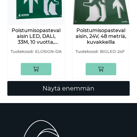
Poistumisopasteval
Poistumisopasteval
aisin LED, DALI,
aisin, 24V, 48 metriä,
33M, 10 vuotta,
kuvakkeilla
täydellinen
Tuotekoodi:
ELOSIGN-DA
Tuotekoodi:
BIGLED-24F
Näytä enemmän