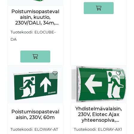
Poistumisopasteval
aisin, kuutio,
230V/DALI, 34m,
nuolet eteenpäin
Tuotekoodi:
ELOCUBE-
DA
Yhdistelmävalaisin,
Poistumisopasteval
230V, Elotec Ajax
aisin, 230V, 60m
yhteensopiva,
M/NM/Teatteri, 26m,
Tuotekoodi:
ELORAY-AX1
Tuotekoodi:
ELOWAY-AT
2h, 10 vuoden, IP65