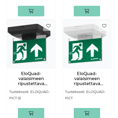
EloQuad-
EloQuad-
valaisimeen
valaisimeen
ripustettava
ripustettava
kuvake, 20m
kuvake, 20m
Tuotekoodi:
ELOQUAD-
Tuotekoodi:
ELOQUAD-
näkemäetäisyys,
näkemäetäisyys
PICT-B
PICT
musta