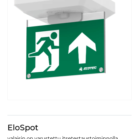
EloSpot
valaisin on varustettu itsetestaustoiminnolla.