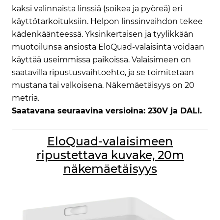
kaksi valinnaista linssiä (soikea ja pyöreä) eri
käyttötarkoituksiin. Helpon linssinvaihdon tekee
kädenkäänteessä. Yksinkertaisen ja tyylikkään
muotoilunsa ansiosta EloQuad-valaisinta voidaan
käyttää useimmissa paikoissa. Valaisimeen on
saatavilla ripustusvaihtoehto, ja se toimitetaan
mustana tai valkoisena. Näkemäetäisyys on 20
metriä.
Saatavana seuraavina versioina: 230V ja DALI.
EloQuad-valaisimeen
ripustettava kuvake, 20m
näkemäetäisyys