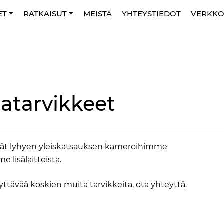
ET
RATKAISUT
MEISTÄ
YHTEYSTIEDOT
VERKK
atarvikkeet
öydät lyhyen yleiskatsauksen kameroihimme
 lisälaitteista.
yttävää koskien muita tarvikkeita,
ota yhteyttä
.