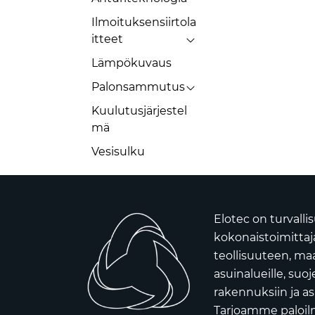
Ilmoituksensiirtola
itteet
Lämpökuvaus
Palonsammutus
Kuulutusjärjestel
mä
Vesisulku
Elotec on turvall
kokonaistoimittaja 
teollisuuteen, ma
asuinalueille, suoj
rakennuksiin ja as
Tarjoamme paloilm