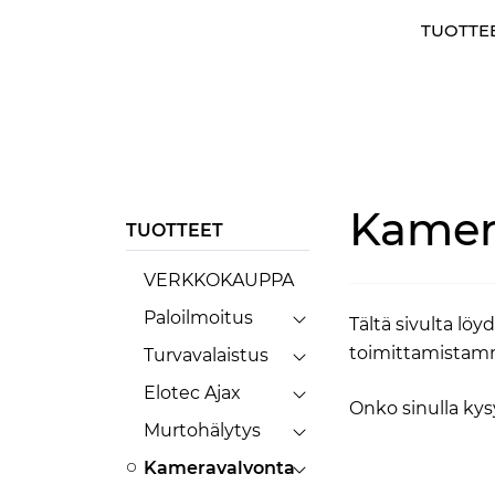
Skip to main content
TUOTTE
Kamer
TUOTTEET
VERKKOKAUPPA
Paloilmoitus
Tältä sivulta l
toimittamistamme
Turvavalaistus
Elotec Ajax
Onko sinulla kys
Murtohälytys
Kameravalvonta