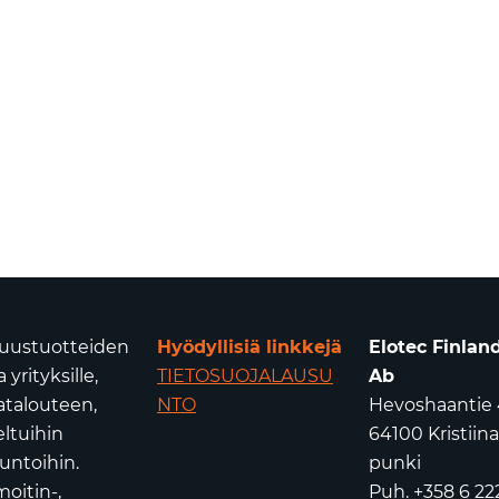
isuustuotteiden
Hyödyllisiä linkkejä
Elotec Finlan
yrityksille,
TIETOSUOJALAUSU
Ab
atalouteen,
NTO
Hevoshaantie 
eltuihin
64100 Kristiin
untoihin.
punki
oitin-,
Puh. +358 6 22