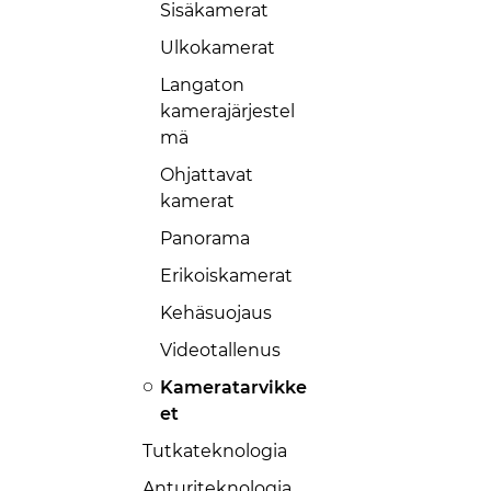
Sisäkamerat
Ulkokamerat
Langaton
kamerajärjestel
mä
Ohjattavat
kamerat
Panorama
Erikoiskamerat
Kehäsuojaus
Videotallenus
Kameratarvikke
et
Tutkateknologia
Anturiteknologia