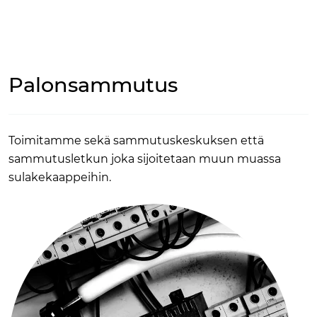
Skip to main content
TUOTTEET
Palonsammutus
RATKAISUT
MEISTÄ
Toimitamme sekä sammutuskeskuksen että
sammutusletkun joka sijoitetaan muun muassa
YHTEYSTIEDOT
sulakekaappeihin.
VERKKOKAUPPA