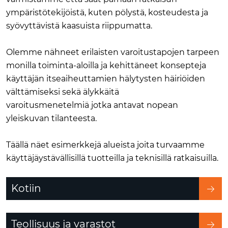
ympäristötekijöistä, kuten pölystä, kosteudesta ja
syövyttävistä kaasuista riippumatta.
Olemme nähneet erilaisten varoitustapojen tarpeen
monilla toiminta-aloilla ja kehittäneet konsepteja
käyttäjän itseaiheuttamien hälytysten häiriöiden
välttämiseksi sekä älykkäitä
varoitusmenetelmiä jotka antavat nopean
yleiskuvan tilanteesta.
Täällä näet esimerkkejä alueista joita turvaamme
käyttäjäystävällisillä tuotteilla ja teknisillä ratkaisuilla.
Kotiin
Teollisuus ja varastot