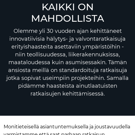
KAIKKI ON
MAHDOLLISTA
Olemme yli 30 vuoden ajan kehittäneet
innovatiivisia hälytys- ja valvontaratkaisuja
erityishaasteita asettaviin ympäristöihin -
niin teollisuudessa, liikerakennuksissa,
maataloudessa kuin asumisessakin. Tämän
ansiosta meillä on standardoituja ratkaisuja
jotka sopivat useimpiin projekteihin. Samalla
pidämme haasteista ainutlaatuisten
ratkaisujen kehittämisessä.
Monitieteisellä asiantuntemuksella ja joustavuudella
varmistamme että saat parhaan ratkaisun