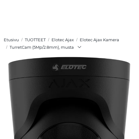
Skip to main content
TUOTTEET
Etusivu
TUOTTEET
Elotec Ajax
Elotec Ajax Kamera
RATKAISUT
TurretCam (5Mp/2.8mm), musta
MEISTÄ
YHTEYSTIEDOT
VERKKOKAUPPA