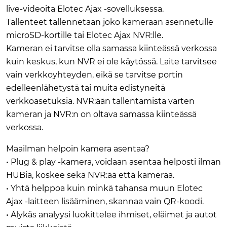
live-videoita Elotec Ajax -sovelluksessa.
Tallenteet tallennetaan joko kameraan asennetulle
microSD-kortille tai Elotec Ajax NVR:lle.
Kameran ei tarvitse olla samassa kiinteässä verkossa
kuin keskus, kun NVR ei ole käytössä. Laite tarvitsee
vain verkkoyhteyden, eikä se tarvitse portin
edelleenlähetystä tai muita edistyneitä
verkkoasetuksia. NVR:ään tallentamista varten
kameran ja NVR:n on oltava samassa kiinteässä
verkossa.
Maailman helpoin kamera asentaa?
• Plug & play -kamera, voidaan asentaa helposti ilman
HUBia, koskee sekä NVR:ää että kameraa.
• Yhtä helppoa kuin minkä tahansa muun Elotec
Ajax -laitteen lisääminen, skannaa vain QR-koodi.
• Älykäs analyysi luokittelee ihmiset, eläimet ja autot