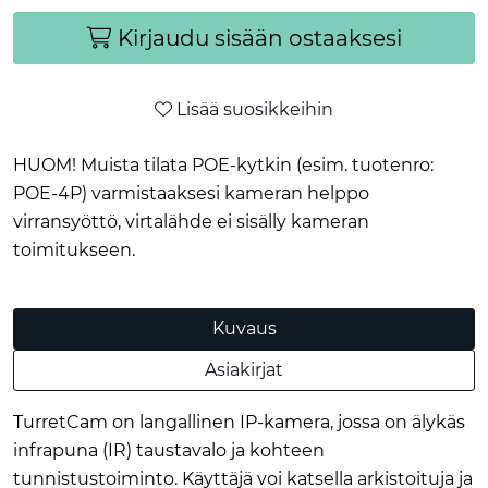
Kirjaudu sisään ostaaksesi
Lisää suosikkeihin
HUOM! Muista tilata POE-kytkin (esim. tuotenro:
POE-4P) varmistaaksesi kameran helppo
virransyöttö, virtalähde ei sisälly kameran
toimitukseen.
Kuvaus
Asiakirjat
TurretCam on langallinen IP-kamera, jossa on älykäs
infrapuna (IR) taustavalo ja kohteen
tunnistustoiminto. Käyttäjä voi katsella arkistoituja ja