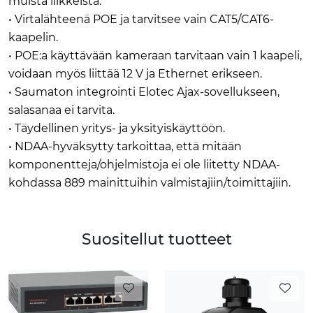
muista liikkeistä.
• Virtalähteenä POE ja tarvitsee vain CAT5/CAT6-
kaapelin.
• POE:a käyttävään kameraan tarvitaan vain 1 kaapeli,
voidaan myös liittää 12 V ja Ethernet erikseen.
• Saumaton integrointi Elotec Ajax-sovellukseen,
salasanaa ei tarvita.
• Täydellinen yritys- ja yksityiskäyttöön.
• NDAA-hyväksytty tarkoittaa, että mitään
komponentteja/ohjelmistoja ei ole liitetty NDAA-
kohdassa 889 mainittuihin valmistajiin/toimittajiin.
Suositellut tuotteet