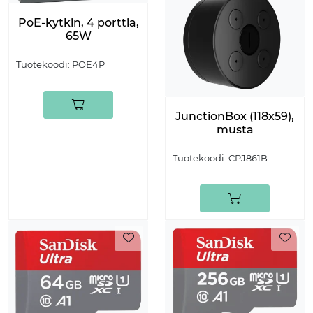
PoE-kytkin, 4 porttia,
65W
Tuotekoodi:
POE4P
JunctionBox (118x59),
musta
Tuotekoodi:
CPJ861B