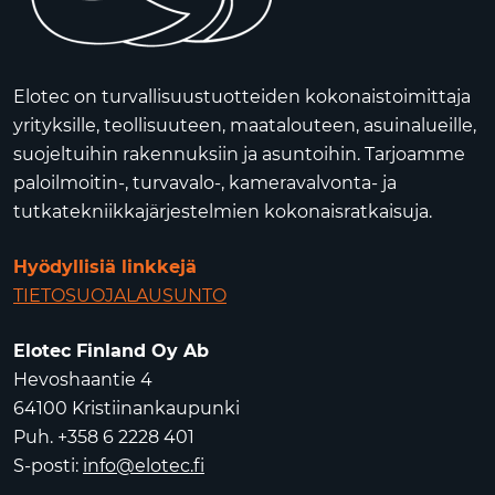
Elotec on turvallisuustuotteiden kokonaistoimittaja
yrityksille, teollisuuteen, maatalouteen, asuinalueille,
suojeltuihin rakennuksiin ja asuntoihin. Tarjoamme
paloilmoitin-, turvavalo-, kameravalvonta- ja
tutkatekniikkajärjestelmien kokonaisratkaisuja.
Hyödyllisiä linkkejä
TIETOSUOJALAUSUNTO
Elotec Finland Oy Ab
Hevoshaantie 4
64100 Kristiinankaupunki
Puh. +358 6 2228 401
S-posti:
info@elotec.fi