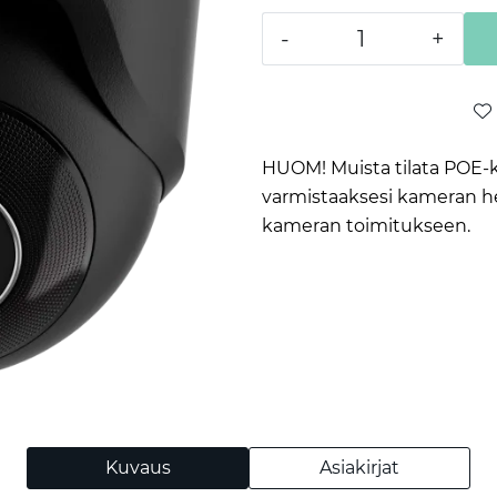
-
+
HUOM! Muista tilata POE-k
varmistaaksesi kameran help
kameran toimitukseen.
Kuvaus
Asiakirjat