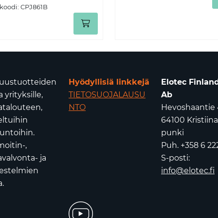
koodi:
CPJ861B
isuustuotteiden
Hyödyllisiä linkkejä
Elotec Finlan
yrityksille,
TIETOSUOJALAUSU
Ab
atalouteen,
NTO
Hevoshaantie 
eltuihin
64100 Kristiin
untoihin.
punki
oitin-,
Puh. +358 6 22
valvonta- ja
S-posti:
jestelmien
info@elotec.fi
.