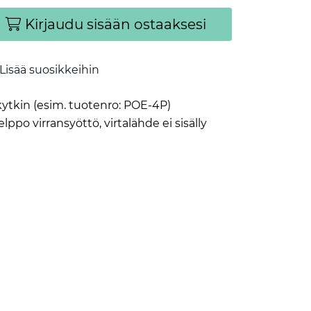
Kirjaudu sisään ostaaksesi
Lisää suosikkeihin
ytkin (esim. tuotenro: POE-4P)
po virransyöttö, virtalähde ei sisälly