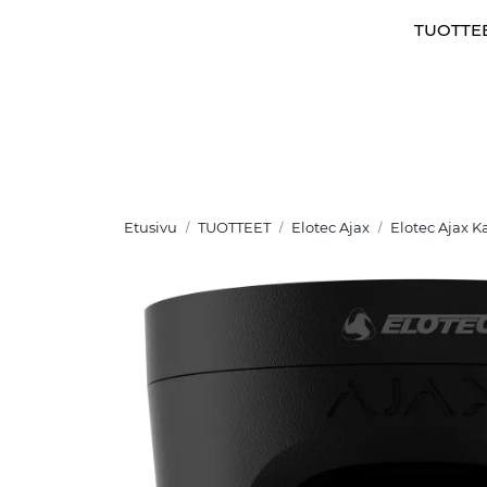
Skip to main content
TUOTTE
Etusivu
TUOTTEET
Elotec Ajax
Elotec Ajax 