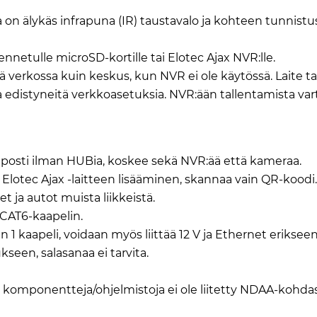
on älykäs infrapuna (IR) taustavalo ja kohteen tunnistust
netulle microSD-kortille tai Elotec Ajax NVR:lle.
ä verkossa kuin keskus, kun NVR ei ole käytössä. Laite t
ta edistyneitä verkkoasetuksia. NVR:ään tallentamista v
elposti ilman HUBia, koskee sekä NVR:ää että kameraa.
lotec Ajax -laitteen lisääminen, skannaa vain QR-koodi.
et ja autot muista liikkeistä.
/CAT6-kaapelin.
 1 kaapeli, voidaan myös liittää 12 V ja Ethernet erikseen
kseen, salasanaa ei tarvita.
n komponentteja/ohjelmistoja ei ole liitetty NDAA-kohda