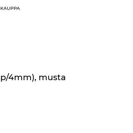
0
OKAUPPA
Suosikit
Kirjaudu sisään
Mp/4mm), musta