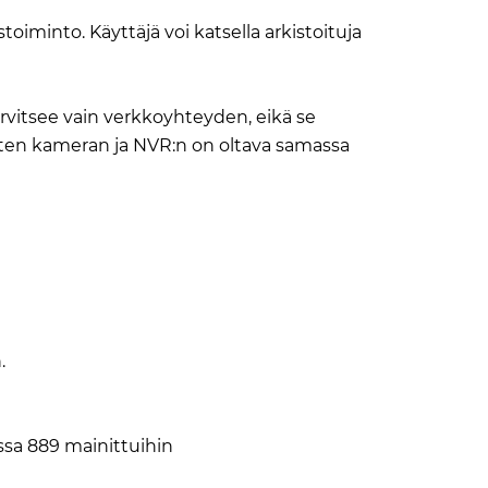
oiminto. Käyttäjä voi katsella arkistoituja
arvitsee vain verkkoyhteyden, eikä se
arten kameran ja NVR:n on oltava samassa
.
ssa 889 mainittuihin