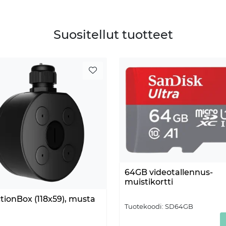
Suositellut tuotteet
64GB videotallennus-
muistikortti
tionBox (118x59), musta
Tuotekoodi:
SD64GB