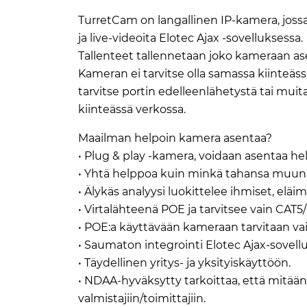
TurretCam on langallinen IP-kamera, jossa 
ja live-videoita Elotec Ajax -sovelluksessa.
Tallenteet tallennetaan joko kameraan asen
Kameran ei tarvitse olla samassa kiinteäss
tarvitse portin edelleenlähetystä tai mui
kiinteässä verkossa.
Maailman helpoin kamera asentaa?
• Plug & play -kamera, voidaan asentaa h
• Yhtä helppoa kuin minkä tahansa muun E
• Älykäs analyysi luokittelee ihmiset, eläim
• Virtalähteenä POE ja tarvitsee vain CAT5
• POE:a käyttävään kameraan tarvitaan vain
• Saumaton integrointi Elotec Ajax-sovellu
• Täydellinen yritys- ja yksityiskäyttöön.
• NDAA-hyväksytty tarkoittaa, että mitää
valmistajiin/toimittajiin.