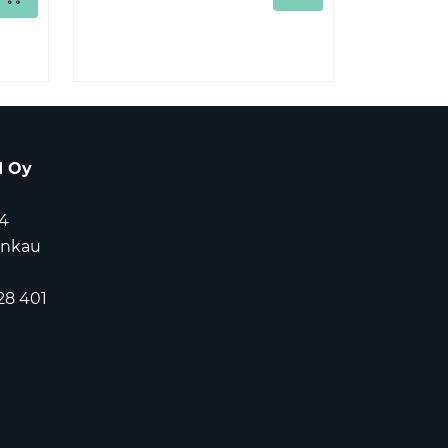
d Oy
4
ankau
28 401