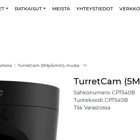
ET
RATKAISUT
MEISTÄ
YHTEYSTIEDOT
VERKK
Kamera
TurretCam (5Mp/4mm), musta
TurretCam (5
Sähkönumero:
CPT540B
Tuotekoodi:
CPT540B
Tila:
Varastossa