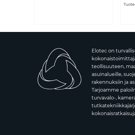
Tuote
Elotec on turvall
kokonaistoimittaja 
teollisuuteen, ma
asuinalueille, suoj
rakennuksiin ja as
Tarjoamme paloilm
turvavalo-, kamera
tutkatekniikkajär
kokonaisratkaisuja