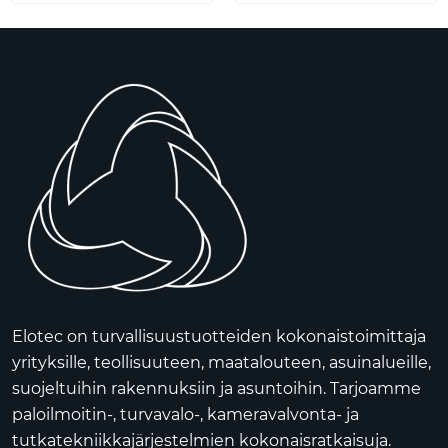
Elotec on turvallisuustuotteiden kokonaistoimittaja
yrityksille, teollisuuteen, maatalouteen, asuinalueille,
suojeltuihin rakennuksiin ja asuntoihin. Tarjoamme
paloilmoitin-, turvavalo-, kameravalvonta- ja
tutkatekniikkajärjestelmien kokonaisratkaisuja.