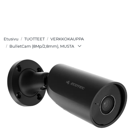
Skip to main content
TUOTTEET
Etusivu
TUOTTEET
VERKKOKAUPPA
RATKAISUT
BulletCam (8Mp/2,8mm), MUSTA
MEISTÄ
YHTEYSTIEDOT
VERKKOKAUPPA