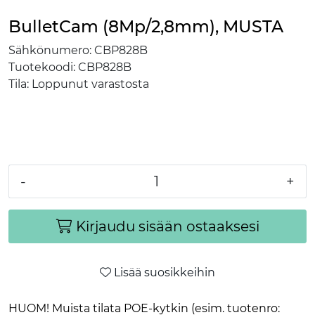
BulletCam (8Mp/2,8mm), MUSTA
Sähkönumero:
CBP828B
Tuotekoodi:
CBP828B
Tila:
Loppunut varastosta
-
+
Kirjaudu sisään ostaaksesi
Lisää suosikkeihin
HUOM! Muista tilata POE-kytkin (esim. tuotenro: