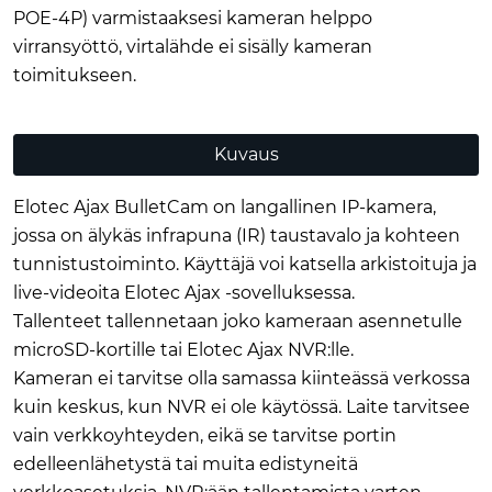
POE-4P) varmistaaksesi kameran helppo
virransyöttö, virtalähde ei sisälly kameran
toimitukseen.
Kuvaus
Elotec Ajax BulletCam on langallinen IP-kamera,
jossa on älykäs infrapuna (IR) taustavalo ja kohteen
tunnistustoiminto. Käyttäjä voi katsella arkistoituja ja
live-videoita Elotec Ajax -sovelluksessa.
Tallenteet tallennetaan joko kameraan asennetulle
microSD-kortille tai Elotec Ajax NVR:lle.
Kameran ei tarvitse olla samassa kiinteässä verkossa
kuin keskus, kun NVR ei ole käytössä. Laite tarvitsee
vain verkkoyhteyden, eikä se tarvitse portin
edelleenlähetystä tai muita edistyneitä