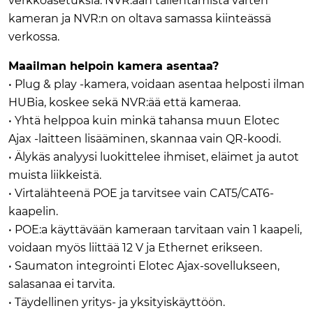
verkkoasetuksia. NVR:ään tallentamista varten
kameran ja NVR:n on oltava samassa kiinteässä
verkossa.
Maailman helpoin kamera asentaa?
• Plug & play -kamera, voidaan asentaa helposti ilman
HUBia, koskee sekä NVR:ää että kameraa.
• Yhtä helppoa kuin minkä tahansa muun Elotec
Ajax -laitteen lisääminen, skannaa vain QR-koodi.
• Älykäs analyysi luokittelee ihmiset, eläimet ja autot
muista liikkeistä.
• Virtalähteenä POE ja tarvitsee vain CAT5/CAT6-
kaapelin.
• POE:a käyttävään kameraan tarvitaan vain 1 kaapeli,
voidaan myös liittää 12 V ja Ethernet erikseen.
• Saumaton integrointi Elotec Ajax-sovellukseen,
salasanaa ei tarvita.
• Täydellinen yritys- ja yksityiskäyttöön.