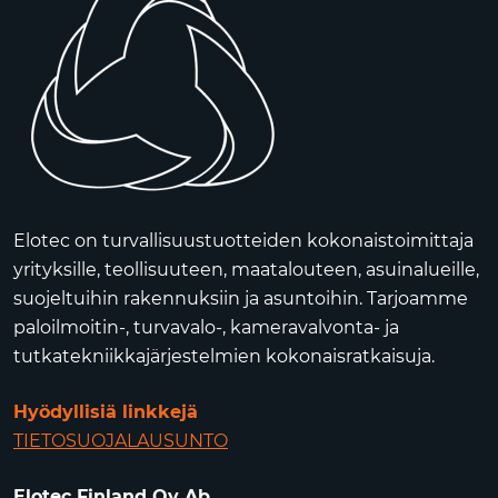
Elotec on turvallisuustuotteiden kokonaistoimittaja
yrityksille, teollisuuteen, maatalouteen, asuinalueille,
suojeltuihin rakennuksiin ja asuntoihin. Tarjoamme
paloilmoitin-, turvavalo-, kameravalvonta- ja
tutkatekniikkajärjestelmien kokonaisratkaisuja.
Hyödyllisiä linkkejä
TIETOSUOJALAUSUNTO
Elotec Finland Oy Ab