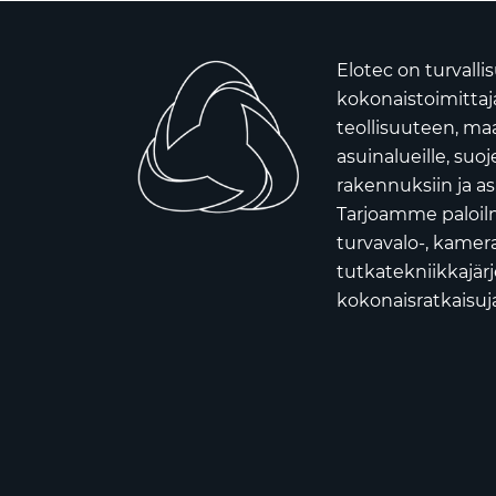
Elotec on turvall
kokonaistoimittaja 
teollisuuteen, ma
asuinalueille, suoj
rakennuksiin ja as
Tarjoamme paloilm
turvavalo-, kamera
tutkatekniikkajär
kokonaisratkaisuja