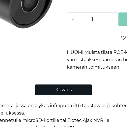
-
+
HUOM! Muista tilata POE-k
varmistaaksesi kameran help
kameran toimitukseen.
Kuvaus
mera, jossa on älykäs infrapuna (IR) taustavalo ja kohtee
velluksessa.
netulle microSD-kortille tai Elotec Ajax NVR:lle.