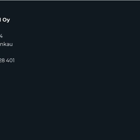
d Oy
4
ankau
28 401