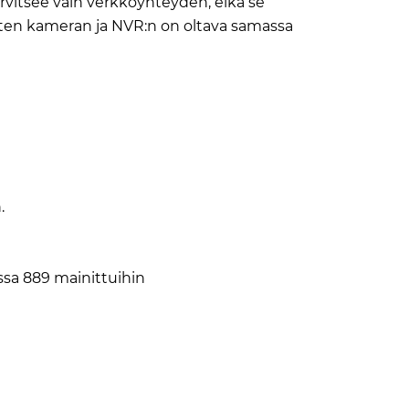
arvitsee vain verkkoyhteyden, eikä se
arten kameran ja NVR:n on oltava samassa
.
ssa 889 mainittuihin