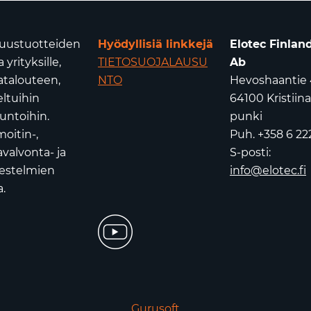
isuustuotteiden
Hyödyllisiä linkkejä
Elotec Finlan
yrityksille,
TIETOSUOJALAUSU
Ab
atalouteen,
NTO
Hevoshaantie 
eltuihin
64100 Kristiin
untoihin.
punki
oitin-,
Puh. +358 6 22
valvonta- ja
S-posti:
jestelmien
info@elotec.fi
.
Gurusoft