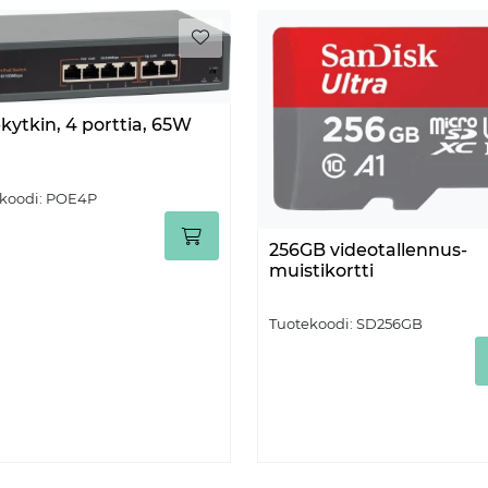
kytkin, 4 porttia, 65W
koodi:
POE4P
256GB videotallennus-
muistikortti
Tuotekoodi:
SD256GB