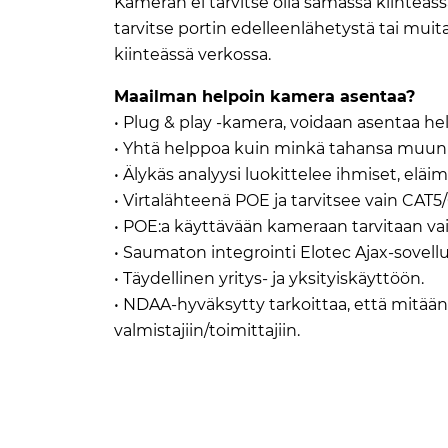
Kameran ei tarvitse olla samassa kiinteäss
tarvitse portin edelleenlähetystä tai mui
kiinteässä verkossa.
Maailman helpoin kamera asentaa?
• Plug & play -kamera, voidaan asentaa h
• Yhtä helppoa kuin minkä tahansa muun E
• Älykäs analyysi luokittelee ihmiset, eläim
• Virtalähteenä POE ja tarvitsee vain CAT5
• POE:a käyttävään kameraan tarvitaan vain
• Saumaton integrointi Elotec Ajax-sovellu
• Täydellinen yritys- ja yksityiskäyttöön.
• NDAA-hyväksytty tarkoittaa, että mitää
valmistajiin/toimittajiin.