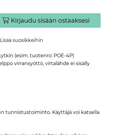
Kirjaudu sisään ostaaksesi
Lisää suosikkeihin
ytkin (esim. tuotenro: POE-4P)
po virransyöttö, virtalähde ei sisälly
n tunnistustoiminto. Käyttäjä voi katsella