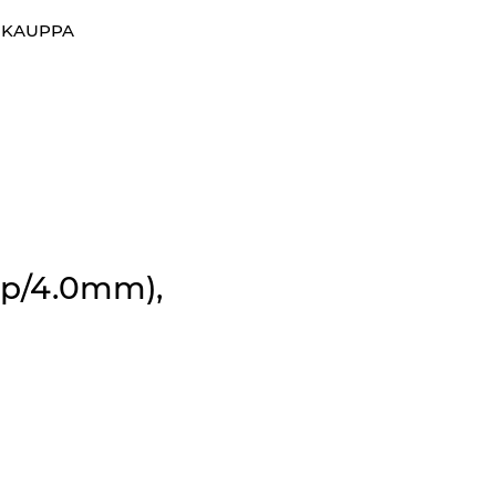
0
OKAUPPA
Suosikit
Kirjaudu sisään
Mp/4.0mm),