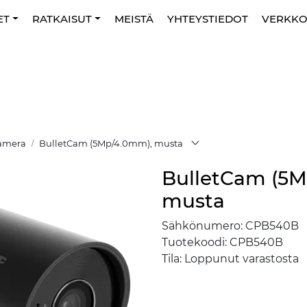
ET
RATKAISUT
MEISTÄ
YHTEYSTIEDOT
VERKK
Kamera
BulletCam (5Mp/4.0mm), musta
BulletCam (5
musta
Sähkönumero:
CPB540B
Tuotekoodi:
CPB540B
Tila:
Loppunut varastosta