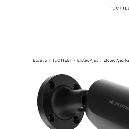
Skip to main content
TUOTTE
Etusivu
TUOTTEET
Elotec Ajax
Elotec Ajax 