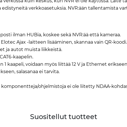
ä verkossa kuin keskus, kun NVR ei ole käytössä. Laite t
ta edistyneitä verkkoasetuksia. NVR:ään tallentamista v
elposti ilman HUBia, koskee sekä NVR:ää että kameraa.
lotec Ajax -laitteen lisääminen, skannaa vain QR-koodi.
et ja autot muista liikkeistä.
/CAT6-kaapelin.
 1 kaapeli, voidaan myös liittää 12 V ja Ethernet erikseen
kseen, salasanaa ei tarvita.
n komponentteja/ohjelmistoja ei ole liitetty NDAA-kohda
Suositellut tuotteet