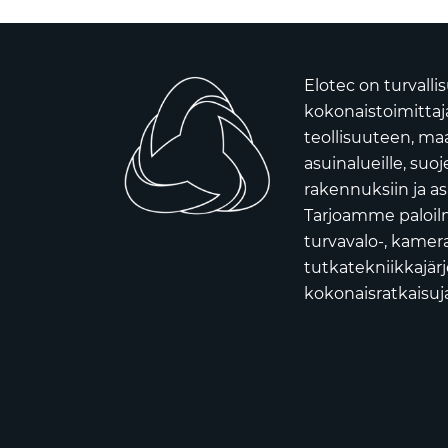
Elotec on turvall
kokonaistoimittaja 
teollisuuteen, ma
asuinalueille, suoj
rakennuksiin ja as
Tarjoamme paloilm
turvavalo-, kamera
tutkatekniikkajär
kokonaisratkaisuja