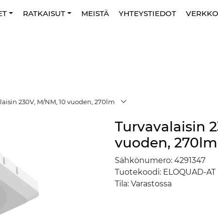
ET
RATKAISUT
MEISTÄ
YHTEYSTIEDOT
VERKK
laisin 230V, M/NM, 10 vuoden, 270lm
Turvavalaisin 
vuoden, 270lm
Sähkönumero:
4291347
Tuotekoodi:
ELOQUAD-AT
Tila:
Varastossa