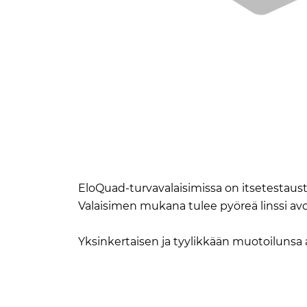
EloQuad-turvavalaisimissa on itsetestaus
Valaisimen mukana tulee pyöreä linssi avoimil
Yksinkertaisen ja tyylikkään muotoilunsa