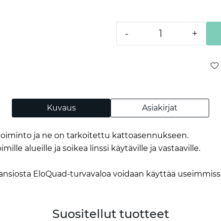
-
+
Kuvaus
Asiakirjat
toiminto ja ne on tarkoitettu kattoasennukseen.
le alueille ja soikea linssi käytäville ja vastaaville.
 ansiosta EloQuad-turvavaloa voidaan käyttää useimmissa
Suositellut tuotteet