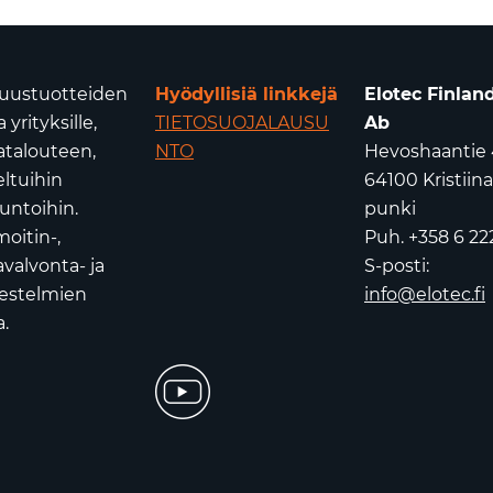
isuustuotteiden
Hyödyllisiä linkkejä
Elotec Finlan
yrityksille,
TIETOSUOJALAUSU
Ab
atalouteen,
NTO
Hevoshaantie 
eltuihin
64100 Kristiin
untoihin.
punki
oitin-,
Puh. +358 6 22
valvonta- ja
S-posti:
jestelmien
info@elotec.fi
.