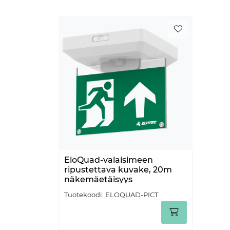
EloQuad-valaisimeen
ripustettava kuvake, 20m
näkemäetäisyys
Tuotekoodi:
ELOQUAD-PICT