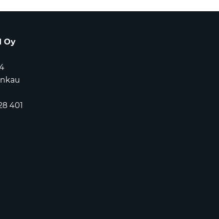
d Oy
4
ankau
28 401