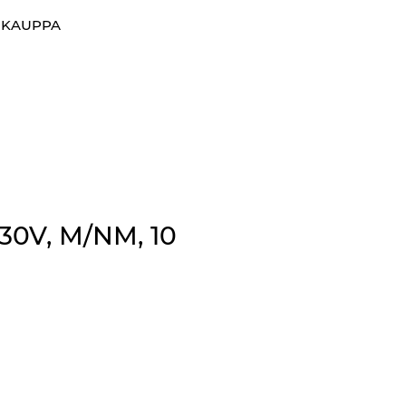
0
OKAUPPA
Suosikit
Kirjaudu sisään
230V, M/NM, 10