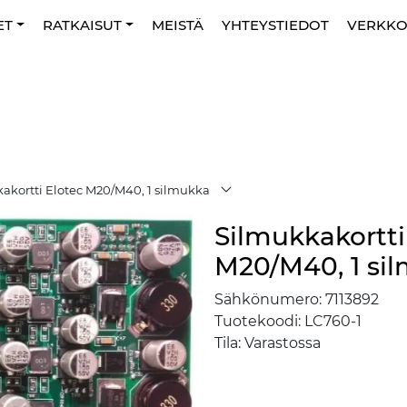
ET
RATKAISUT
MEISTÄ
YHTEYSTIEDOT
VERKK
akortti Elotec M20/M40, 1 silmukka
Silmukkakortti
M20/M40, 1 si
Sähkönumero:
7113892
Tuotekoodi:
LC760-1
Tila:
Varastossa