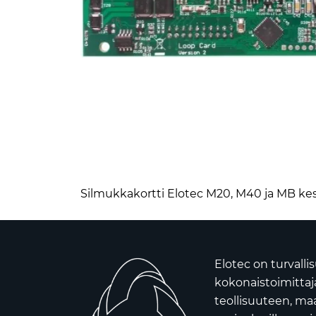
Silmukkakortti Elotec M20, M40 ja MB kes
Elotec on turvall
kokonaistoimittaja 
teollisuuteen, ma