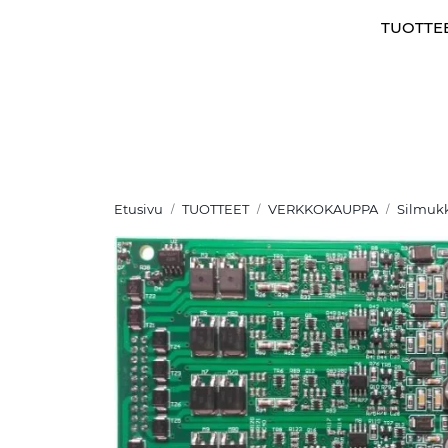
Skip to main content
TUOTTE
Etusivu
TUOTTEET
VERKKOKAUPPA
Silmukk