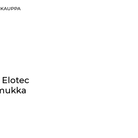
0
OKAUPPA
Suosikit
Kirjaudu sisään
 Elotec
lmukka