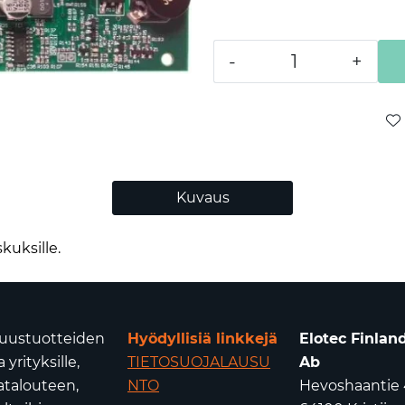
-
+
Kuvaus
kuksille.
isuustuotteiden
Hyödyllisiä linkkejä
Elotec Finlan
yrityksille,
TIETOSUOJALAUSU
Ab
atalouteen,
NTO
Hevoshaantie 