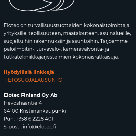
Elotec on turvallisuustuotteiden kokonaistoimittaja
yrityksille, teollisuuteen, maatalouteen, asuinalueille,
suojeltuihin rakennuksiin ja asuntoihin. Tarjoamme
paloilmoitin-, turvavalo-, kameravalvonta- ja
tutkatekniikkajärjestelmien kokonaisratkaisuja.
Hyödyllisiä linkkejä
TIETOSUOJALAUSUNTO
Elotec Finland Oy Ab
Hevoshaantie 4
64100 Kristiinankaupunki
Puh. +358 6 2228 401
S-posti:
info@elotec.fi