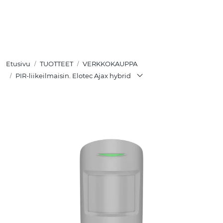
Skip to main content
TUOTTEET
Etusivu
TUOTTEET
VERKKOKAUPPA
RATKAISUT
PIR-liikeilmaisin. Elotec Ajax hybrid
MEISTÄ
YHTEYSTIEDOT
VERKKOKAUPPA