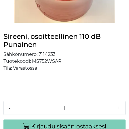
Sireeni, osoitteellinen 110 dB
Punainen
Sähkönumero:
7114233
Tuotekoodi:
MS752WSAR
Tila:
Varastossa
-
+
Kirjaudu sisään ostaaksesi