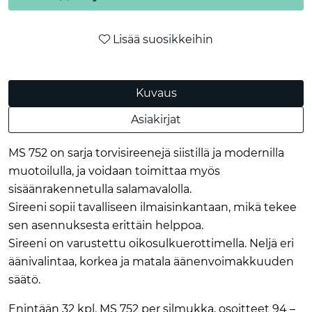
Lisää suosikkeihin
Kuvaus
Asiakirjat
MS 752 on sarja torvisireenejä siistillä ja modernilla
muotoilulla, ja voidaan toimittaa myös
sisäänrakennetulla salamavalolla.
Sireeni sopii tavalliseen ilmaisinkantaan, mikä tekee
sen asennuksesta erittäin helppoa.
Sireeni on varustettu oikosulkuerottimella. Neljä eri
äänivalintaa, korkea ja matala äänenvoimakkuuden
säätö.
Enintään 32 kpl. MS 752 per silmukka, osoitteet 94 –