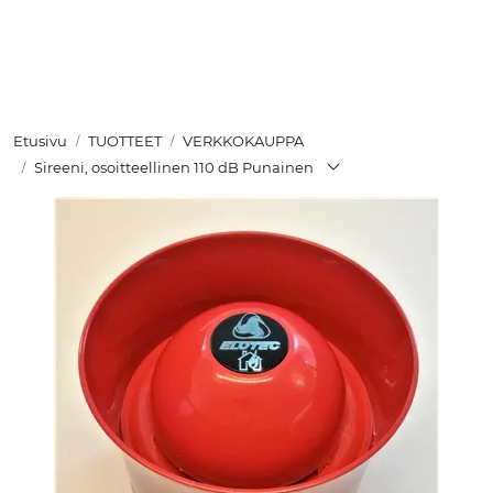
Skip to main content
TUOTTEET
Etusivu
TUOTTEET
VERKKOKAUPPA
RATKAISUT
Sireeni, osoitteellinen 110 dB Punainen
MEISTÄ
YHTEYSTIEDOT
VERKKOKAUPPA