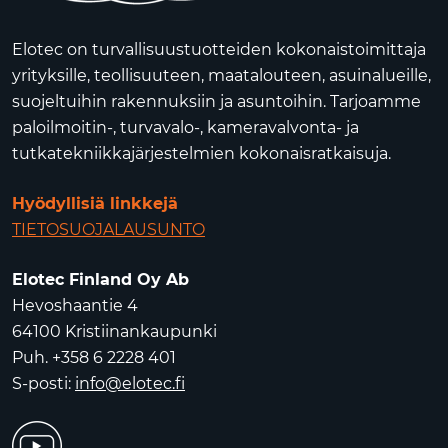
Elotec on turvallisuustuotteiden kokonaistoimittaja
yrityksille, teollisuuteen, maatalouteen, asuinalueille,
suojeltuihin rakennuksiin ja asuntoihin. Tarjoamme
paloilmoitin-, turvavalo-, kameravalvonta- ja
tutkatekniikkajärjestelmien kokonaisratkaisuja.
Hyödyllisiä linkkejä
TIETOSUOJALAUSUNTO
Elotec Finland Oy Ab
Hevoshaantie 4
64100 Kristiinankaupunki
Puh. +358 6 2228 401
S-posti:
info@elotec.fi