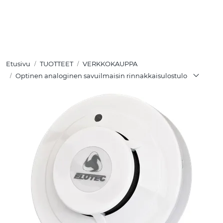
Skip to main content
TUOTTEET
Etusivu
TUOTTEET
VERKKOKAUPPA
RATKAISUT
Optinen analoginen savuilmaisin rinnakkaisulostulo
MEISTÄ
YHTEYSTIEDOT
VERKKOKAUPPA