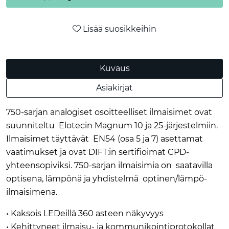
Lisää suosikkeihin
Kuvaus
Asiakirjat
750-sarjan analogiset osoitteelliset ilmaisimet ovat
suunniteltu Elotecin Magnum 10 ja 25-järjestelmiin.
Ilmaisimet täyttävät EN54 (osa 5 ja 7) asettamat
vaatimukset ja ovat DIFT:in sertifioimat CPD-
yhteensopiviksi. 750-sarjan ilmaisimia on saatavilla
optisena, lämpönä ja yhdistelmä optinen/lämpö-
ilmaisimena.
• Kaksois LEDeillä 360 asteen näkyvyys
• Kehittyneet ilmaisu- ja kommunikointiprotokollat