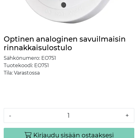
Optinen analoginen savuilmaisin
rinnakkaisulostulo
Sähkönumero:
EO751
Tuotekoodi:
EO751
Tila:
Varastossa
-
+
Kirjaudu sisään ostaaksesi