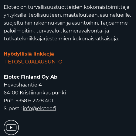
Elotec on turvallisuustuotteiden kokonaistoimittaja
yrityksille, teollisuuteen, maatalouteen, asuinalueille,
suojeltuihin rakennuksiin ja asuntoihin. Tarjoamme
paloilmoitin-, turvavalo-, kameravalvonta- ja
tutkatekniikkajärjestelmien kokonaisratkaisuja.
Hyödyllisiä linkkejä
TIETOSUOJALAUSUNTO
Elotec Finland Oy Ab
Hevoshaantie 4
64100 Kristiinankaupunki
Puh. +358 6 2228 401
S-posti:
info@elotec.fi