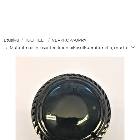
Skip to main content
TUOTTEET
Etusivu
TUOTTEET
VERKKOKAUPPA
RATKAISUT
Multi-ilmaisin, osoitteellinen oikosulkuerottimella, musta
MEISTÄ
YHTEYSTIEDOT
VERKKOKAUPPA