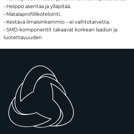
• Helppo asentaa ja ylläpitää.
• Matalaprofiilikotelointi.
• Kestävä ilmaisinkammio – ei vaihtotarvetta.
• SMD-komponentit takaavat korkean laadun ja
luotettavuuden