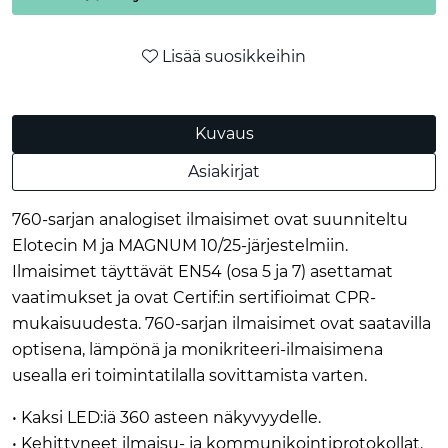
Lisää suosikkeihin
Kuvaus
Asiakirjat
760-sarjan analogiset ilmaisimet ovat suunniteltu
Elotecin M ja MAGNUM 10/25-järjestelmiin.
Ilmaisimet täyttävät EN54 (osa 5 ja 7) asettamat
vaatimukset ja ovat Certif:in sertifioimat CPR-
mukaisuudesta. 760-sarjan ilmaisimet ovat saatavilla
optisena, lämpönä ja monikriteeri-ilmaisimena
usealla eri toimintatilalla sovittamista varten.
• Kaksi LED:iä 360 asteen näkyvyydelle.
• Kehittyneet ilmaisu- ja kommunikointiprotokollat.