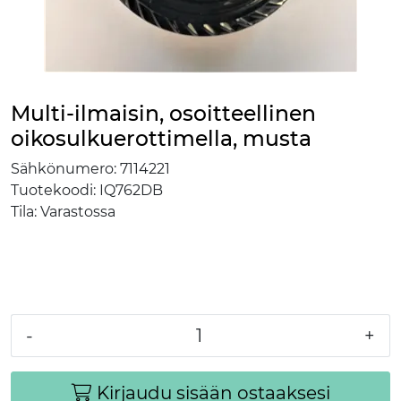
Multi-ilmaisin, osoitteellinen
oikosulkuerottimella, musta
Sähkönumero:
7114221
Tuotekoodi:
IQ762DB
Tila:
Varastossa
-
+
Kirjaudu sisään ostaaksesi