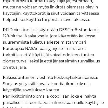
myöntämistä luomatta käyttäjiä järjestelmään,
mutta ne voidaan myös linkittää olemassa oleviin
käyttäjiin. Käyttökortit ja sirut voidaan tarvittaessa
helposti keskeyttää tai poistaa sovelluksessa.
RFID-viestinnässä käytetään DESFire®-standardia
128-bittisellä salauksella, jota käytetään kaikessa
suuremmista kuljetusjärjestelmistä ympäri
Eurooppaa NASAn pääsyjärjestelmiin. Tämä
tarkoittaa, että käyttäjät voivat edelleen tuntea
olonsa turvalliseksi ja että järjestelmän turvallisuus
on etusijalla.
Kaksisuuntainen viestintä keskusyksikön kanssa.
Suojaus yrityksiltä arvata koodia, ilmoituksella
käyttäjille sovelluksen kautta.
Paniikkitoiminto omalla koodillaan, joka ei hälytä
paikallisella sireenillä, vaan ilmoittaa muille käyttäjille