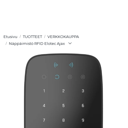
Skip to main content
TUOTTEET
Etusivu
TUOTTEET
VERKKOKAUPPA
RATKAISUT
Näppäimistö RFID Elotec Ajax
MEISTÄ
YHTEYSTIEDOT
VERKKOKAUPPA