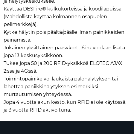
ja hälytyskeskukselle.
Käyttää DESFire® kulkukorteissa ja koodilapuissa.
(Mahdollista käyttää kolmannen osapuolen
pelimerkkejä).
Kytke hälytin pois päältä/päälle ilman painikkeiden
painamista.
Jokainen yksittäinen pääsykortti/siru voidaan lisätä
jopa 13 keskusyksikköön.
Tukee jopa 50 ja 200 RFID-yksikköä ELOTEC AJAX
2:ssa ja 4G:ssä.
Toimintopainike voi laukaista palohälytyksen tai
lähettää paniikkihälytyksen esimerkiksi
murtautumisen yhteydessä.
Jopa 4 vuotta akun kesto, kun RFID ei ole käytössä,
ja 3 vuotta RFID aktivoituna.