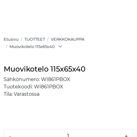
Skip to main content
TUOTTEET
Etusivu
TUOTTEET
VERKKOKAUPPA
RATKAISUT
Muovikotelo 115x65x40
MEISTÄ
Muovikotelo 115x65x40
YHTEYSTIEDOT
Sähkönumero:
WI861PBOX
Tuotekoodi:
WI861PBOX
VERKKOKAUPPA
Tila:
Varastossa
-
+