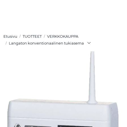
Skip to main content
TUOTTEET
Etusivu
TUOTTEET
VERKKOKAUPPA
RATKAISUT
Langaton konventionaalinen tukiasema
MEISTÄ
YHTEYSTIEDOT
VERKKOKAUPPA