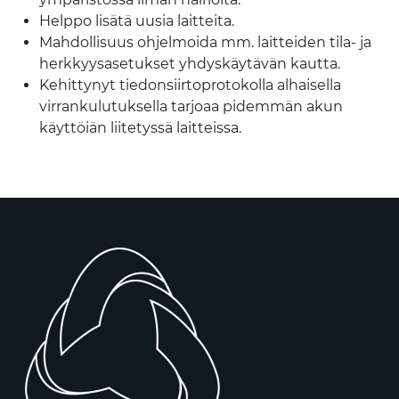
Helppo lisätä uusia laitteita.
Mahdollisuus ohjelmoida mm. laitteiden tila- ja
herkkyysasetukset yhdyskäytävän kautta.
Kehittynyt tiedonsiirtoprotokolla alhaisella
virrankulutuksella tarjoaa pidemmän akun
käyttöiän liitetyssä laitteissa.