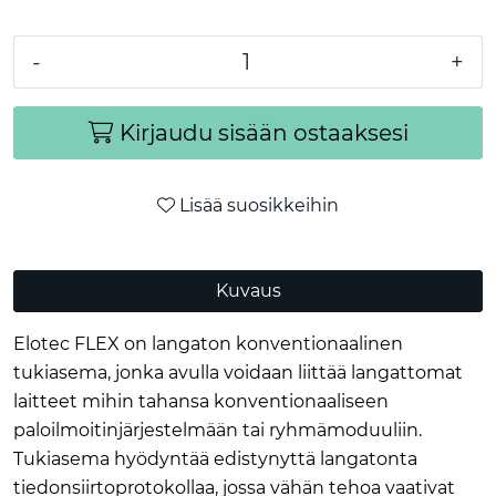
-
+
Kirjaudu sisään ostaaksesi
Lisää suosikkeihin
Kuvaus
Elotec FLEX on langaton konventionaalinen
tukiasema, jonka avulla voidaan liittää langattomat
laitteet mihin tahansa konventionaaliseen
paloilmoitinjärjestelmään tai ryhmämoduuliin.
Tukiasema hyödyntää edistynyttä langatonta
tiedonsiirtoprotokollaa, jossa vähän tehoa vaativat