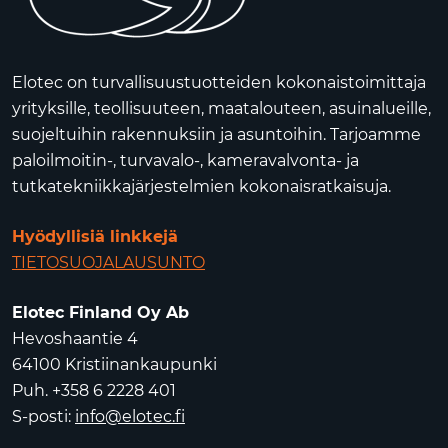
Elotec on turvallisuustuotteiden kokonaistoimittaja
yrityksille, teollisuuteen, maatalouteen, asuinalueille,
suojeltuihin rakennuksiin ja asuntoihin. Tarjoamme
paloilmoitin-, turvavalo-, kameravalvonta- ja
tutkatekniikkajärjestelmien kokonaisratkaisuja.
Hyödyllisiä linkkejä
TIETOSUOJALAUSUNTO
Elotec Finland Oy Ab
Hevoshaantie 4
64100 Kristiinankaupunki
Puh. +358 6 2228 401
S-posti:
info@elotec.fi