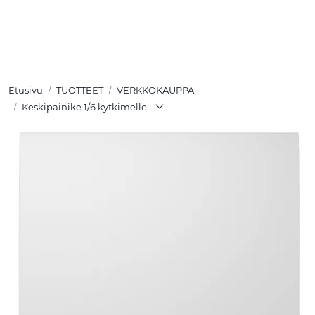
Skip to main content
TUOTTEET
Etusivu
TUOTTEET
VERKKOKAUPPA
RATKAISUT
Keskipainike 1/6 kytkimelle
MEISTÄ
YHTEYSTIEDOT
VERKKOKAUPPA