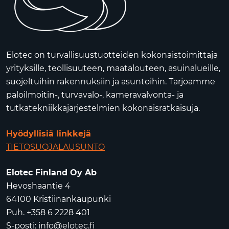
Elotec on turvallisuustuotteiden kokonaistoimittaja
yrityksille, teollisuuteen, maatalouteen, asuinalueille,
suojeltuihin rakennuksiin ja asuntoihin. Tarjoamme
paloilmoitin-, turvavalo-, kameravalvonta- ja
tutkatekniikkajärjestelmien kokonaisratkaisuja.
Hyödyllisiä linkkejä
TIETOSUOJALAUSUNTO
Elotec Finland Oy Ab
Hevoshaantie 4
64100 Kristiinankaupunki
Puh. +358 6 2228 401
S-posti:
info@elotec.fi