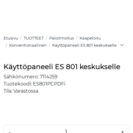
Skip to main content
TUOTTEET
Etusivu
TUOTTEET
Paloilmoitus
Kaapeloitu
RATKAISUT
Konventionaalinen
Käyttöpaneeli ES 801 keskukselle
MEISTÄ
Käyttöpaneeli ES 801 keskukselle
YHTEYSTIEDOT
Sähkönumero:
7114259
Tuotekoodi:
ES801PCPDFi
VERKKOKAUPPA
Tila:
Varastossa
-
+