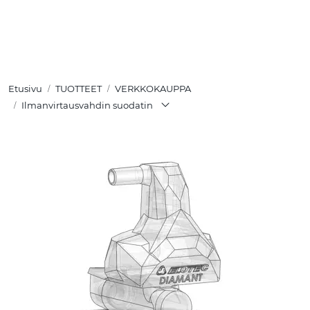
Skip to main content
TUOTTEET
Etusivu
TUOTTEET
VERKKOKAUPPA
RATKAISUT
Ilmanvirtausvahdin suodatin
MEISTÄ
YHTEYSTIEDOT
VERKKOKAUPPA