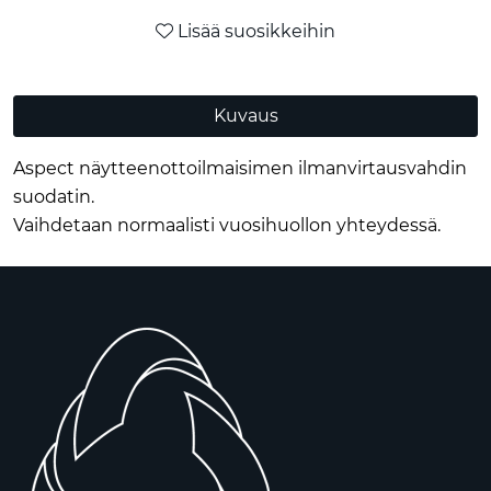
Lisää suosikkeihin
Kuvaus
Aspect näytteenottoilmaisimen ilmanvirtausvahdin
suodatin.
Vaihdetaan normaalisti vuosihuollon yhteydessä.