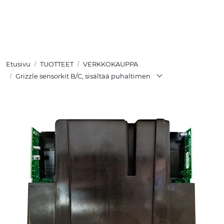
Skip to main content
TUOTTEET
Etusivu
TUOTTEET
VERKKOKAUPPA
RATKAISUT
Grizzle sensorkit B/C, sisältää puhaltimen
MEISTÄ
YHTEYSTIEDOT
VERKKOKAUPPA