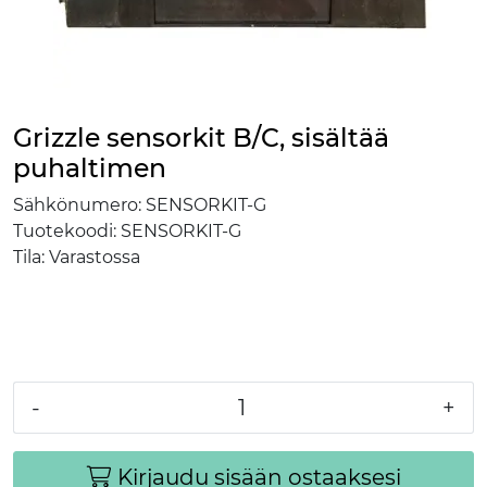
Grizzle sensorkit B/C, sisältää
puhaltimen
Sähkönumero:
SENSORKIT-G
Tuotekoodi:
SENSORKIT-G
Tila:
Varastossa
-
+
Kirjaudu sisään ostaaksesi