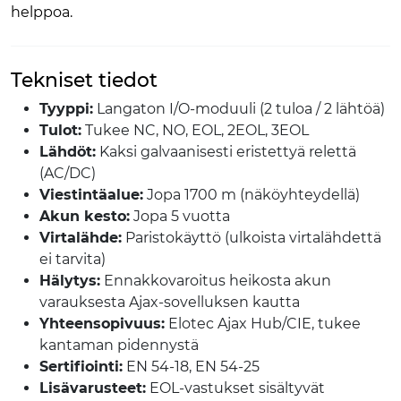
helppoa.
Tekniset tiedot
Tyyppi:
Langaton I/O-moduuli (2 tuloa / 2 lähtöä)
Tulot:
Tukee NC, NO, EOL, 2EOL, 3EOL
Lähdöt:
Kaksi galvaanisesti eristettyä relettä
(AC/DC)
Viestintäalue:
Jopa 1700 m (näköyhteydellä)
Akun kesto:
Jopa 5 vuotta
Virtalähde:
Paristokäyttö (ulkoista virtalähdettä
ei tarvita)
Hälytys:
Ennakkovaroitus heikosta akun
varauksesta Ajax-sovelluksen kautta
Yhteensopivuus:
Elotec Ajax Hub/CIE, tukee
kantaman pidennystä
Sertifiointi:
EN 54-18, EN 54-25
Lisävarusteet:
EOL-vastukset sisältyvät