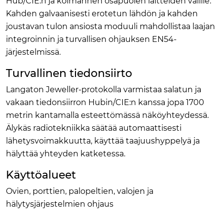
Hub/CIE:n ja kolmannen osapuolen laitteiden välille.
Kahden galvaanisesti erotetun lähdön ja kahden
joustavan tulon ansiosta moduuli mahdollistaa laajan
integroinnin ja turvallisen ohjauksen EN54-
järjestelmissä.
Turvallinen tiedonsiirto
Langaton Jeweller-protokolla varmistaa salatun ja
vakaan tiedonsiirron Hubin/CIE:n kanssa jopa 1700
metrin kantamalla esteettömässä näköyhteydessä.
Älykäs radiotekniikka säätää automaattisesti
lähetysvoimakkuutta, käyttää taajuushyppelyä ja
hälyttää yhteyden katketessa.
Käyttöalueet
Ovien, porttien, palopeltien, valojen ja
hälytysjärjestelmien ohjaus