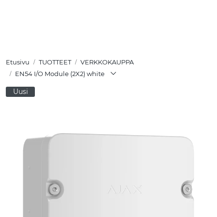
Skip to main content
TUOTTEET
Etusivu
TUOTTEET
VERKKOKAUPPA
RATKAISUT
EN54 I/O Module (2X2) white
Uusi
MEISTÄ
YHTEYSTIEDOT
VERKKOKAUPPA