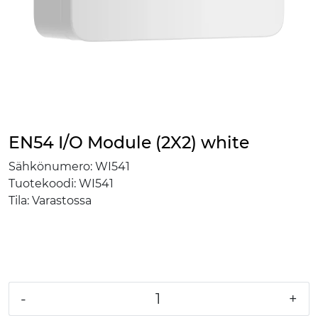
EN54 I/O Module (2X2) white
Sähkönumero:
WI541
Tuotekoodi:
WI541
Tila:
Varastossa
-
+