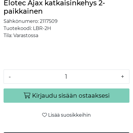
Elotec Ajax katkaisinkehys 2-
paikkainen
Sähkönumero:
2117509
Tuotekoodi:
LBR-2H
Tila:
Varastossa
-
+
Kirjaudu sisään ostaaksesi
Lisää suosikkeihin