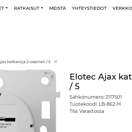
ET
RATKAISUT
MEISTÄ
YHTEYSTIEDOT
VERKK
jax katkaisija 2-osainen / 5
Elotec Ajax kat
/ 5
Sähkönumero:
2117501
Tuotekoodi:
LB-862-H
Tila:
Varastossa