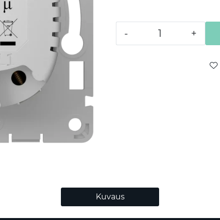
-
+
Kuvaus