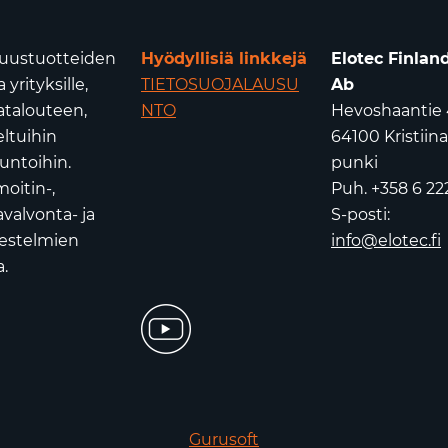
isuustuotteiden
Hyödyllisiä linkkejä
Elotec Finlan
yrityksille,
TIETOSUOJALAUSU
Ab
atalouteen,
NTO
Hevoshaantie 
eltuihin
64100 Kristiin
untoihin.
punki
oitin-,
Puh. +358 6 22
valvonta- ja
S-posti:
jestelmien
info@elotec.fi
.
Gurusoft