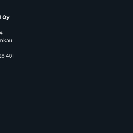
d Oy
4
ankau
28 401