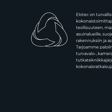
Elotec on turvall
kokonaistoimittaja 
teollisuuteen, ma
asuinalueille, suoj
rakennuksiin ja as
Tarjoamme paloilm
turvavalo-, kamera
tutkatekniikkajär
kokonaisratkaisuja