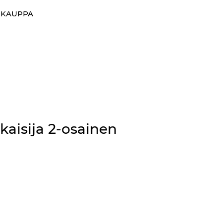
0
OKAUPPA
Suosikit
Kirjaudu sisään
kaisija 2-osainen