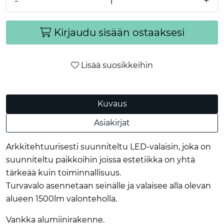
-
+
Kirjaudu sisään ostaaksesi
Lisää suosikkeihin
Kuvaus
Asiakirjat
Arkkitehtuurisesti suunniteltu LED-valaisin, joka on
suunniteltu paikkoihin joissa estetiikka on yhtä
tärkeää kuin toiminnallisuus.
Turvavalo asennetaan seinälle ja valaisee alla olevan
alueen 1500lm valonteholla.
Vankka alumiinirakenne.