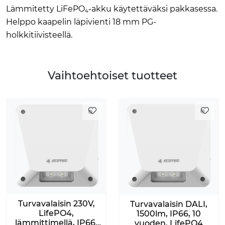
Lämmitetty LiFePO₄-akku käytettäväksi pakkasessa.
Helppo kaapelin läpivienti 18 mm PG-
holkkitiivisteellä.
Vaihtoehtoiset tuotteet
Turvavalaisin 230V,
Turvavalaisin DALI,
LifePO4,
1500lm, IP66, 10
lämmittimellä, IP66,
vuoden, LifePO4