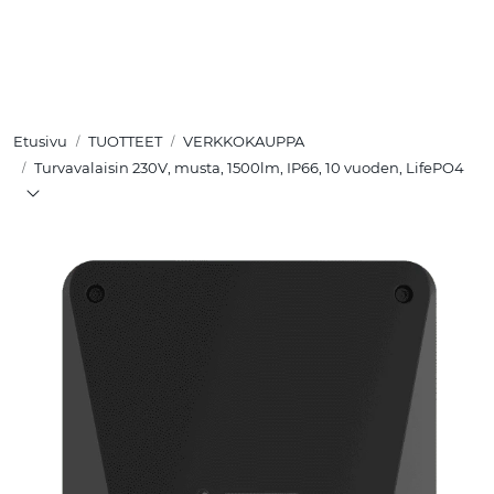
Skip to main content
TUOTTEET
Etusivu
TUOTTEET
VERKKOKAUPPA
RATKAISUT
Turvavalaisin 230V, musta, 1500lm, IP66, 10 vuoden, LifePO4
MEISTÄ
YHTEYSTIEDOT
VERKKOKAUPPA