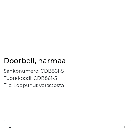
Skip to main content
TUOTTEET
RATKAISUT
MEISTÄ
Doorbell, harmaa
Sähkönumero:
CDB861-5
YHTEYSTIEDOT
Tuotekoodi:
CDB861-5
Tila:
Loppunut varastosta
VERKKOKAUPPA
-
+