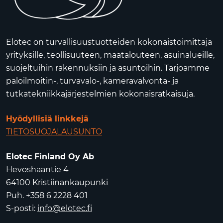
Elotec on turvallisuustuotteiden kokonaistoimittaja
yrityksille, teollisuuteen, maatalouteen, asuinalueille,
suojeltuihin rakennuksiin ja asuntoihin. Tarjoamme
paloilmoitin-, turvavalo-, kameravalvonta- ja
tutkatekniikkajärjestelmien kokonaisratkaisuja.
Hyödyllisiä linkkejä
TIETOSUOJALAUSUNTO
Elotec Finland Oy Ab
Hevoshaantie 4
64100 Kristiinankaupunki
Puh. +358 6 2228 401
S-posti:
info@elotec.fi