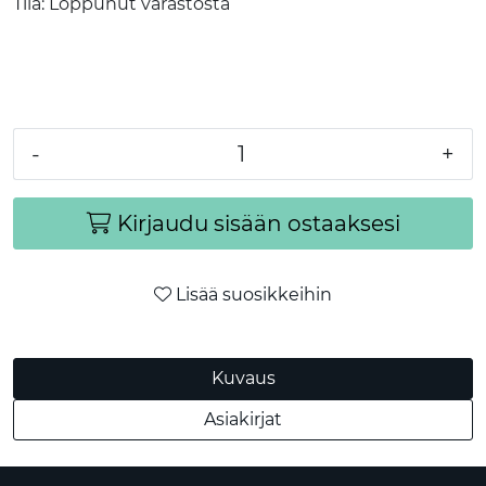
Tila:
Loppunut varastosta
-
+
Kirjaudu sisään ostaaksesi
Lisää suosikkeihin
Kuvaus
Asiakirjat