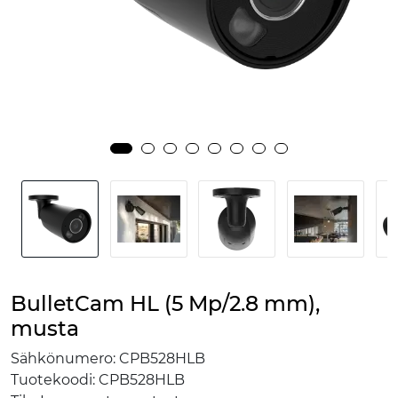
BulletCam HL (5 Mp/2.8 mm),
musta
Sähkönumero:
CPB528HLB
Tuotekoodi:
CPB528HLB