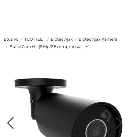
Skip to main content
TUOTTEET
Etusivu
TUOTTEET
Elotec Ajax
Elotec Ajax Kamera
RATKAISUT
BulletCam HL (5 Mp/2.8 mm), musta
MEISTÄ
YHTEYSTIEDOT
VERKKOKAUPPA