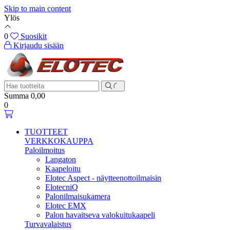
Skip to main content
Ylös
0
Suosikit
Kirjaudu sisään
Summa
0,00
0
TUOTTEET
VERKKOKAUPPA
Paloilmoitus
Langaton
Kaapeloitu
Elotec Aspect - näytteenottoilmaisin
ElotecniQ
Palonilmaisukamera
Elotec EMX
Palon havaitseva valokuitukaapeli
Turvavalaistus