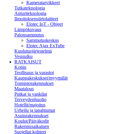
Kameratarvikkeet
Tutkateknologia
Anturiteknologia
Ilmoituksensiirtolaitteet
Elotec IoT - Ohjeet
Lämpökuvaus
Palonsammutus
Sammutuskeskus
Elotec Ajax ExTube
Kuulutusjärjestelmä
Vesisulku
RATKAISUT
Kotiin
Teollisuus ja varastot
Kauppakeskukset/myymälät
Toimistorakennukset
Maatalous
Putkat ja vankilat
Terveydenhuolto
Hotellit/majoitus
Urheilu ja tapahtumat
Asuinrakennukset
Koulut/Päiväkodit
Rakennusaikainen
Suojellut kohteet