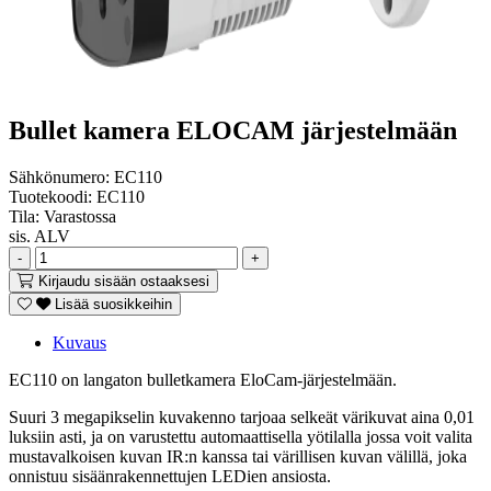
Bullet kamera ELOCAM järjestelmään
Sähkönumero:
EC110
Tuotekoodi:
EC110
Tila:
Varastossa
sis. ALV
-
+
Kirjaudu sisään ostaaksesi
Lisää suosikkeihin
Kuvaus
EC110 on langaton bulletkamera EloCam-järjestelmään.
Suuri 3 megapikselin kuvakenno tarjoaa selkeät värikuvat aina 0,01
luksiin asti, ja on varustettu automaattisella yötilalla jossa voit valita
mustavalkoisen kuvan IR:n kanssa tai värillisen kuvan välillä, joka
onnistuu sisäänrakennettujen LEDien ansiosta.