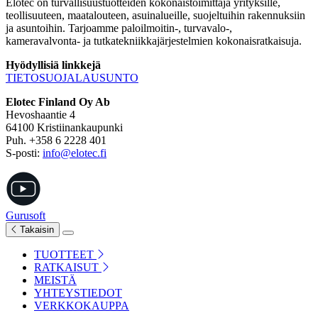
Elotec on turvallisuustuotteiden kokonaistoimittaja yrityksille,
teollisuuteen, maatalouteen, asuinalueille, suojeltuihin rakennuksiin
ja asuntoihin. Tarjoamme paloilmoitin-, turvavalo-,
kameravalvonta- ja tutkatekniikkajärjestelmien kokonaisratkaisuja.
Hyödyllisiä linkkejä
TIETOSUOJALAUSUNTO
Elotec Finland Oy Ab
Hevoshaantie 4
64100 Kristiinankaupunki
Puh. +358 6 2228 401
S-posti:
info@elotec.fi
Gurusoft
Takaisin
TUOTTEET
RATKAISUT
MEISTÄ
YHTEYSTIEDOT
VERKKOKAUPPA