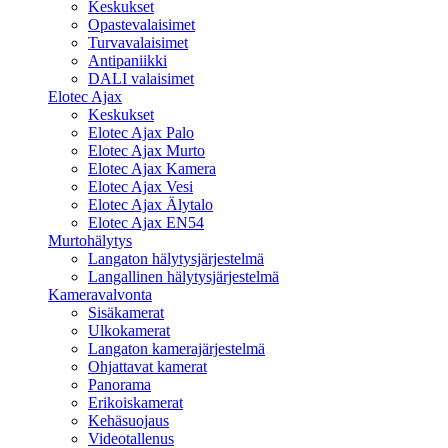
Keskukset
Opastevalaisimet
Turvavalaisimet
Antipaniikki
DALI valaisimet
Elotec Ajax
Keskukset
Elotec Ajax Palo
Elotec Ajax Murto
Elotec Ajax Kamera
Elotec Ajax Vesi
Elotec Ajax Älytalo
Elotec Ajax EN54
Murtohälytys
Langaton hälytysjärjestelmä
Langallinen hälytysjärjestelmä
Kameravalvonta
Sisäkamerat
Ulkokamerat
Langaton kamerajärjestelmä
Ohjattavat kamerat
Panorama
Erikoiskamerat
Kehäsuojaus
Videotallenus