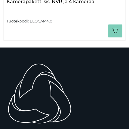
Kamerapaketti sis. NVR ja 4 kameraa
Tuotekoodi:
ELOCAM4.0