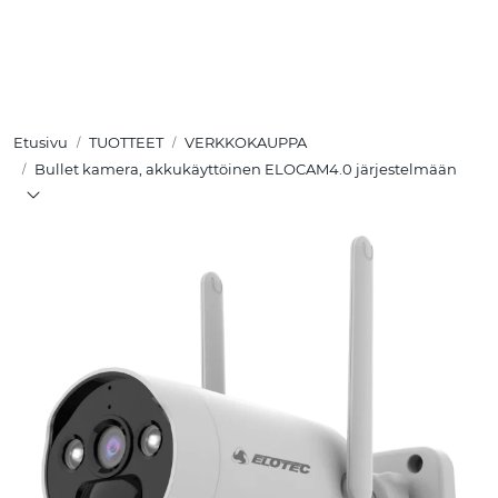
Skip to main content
TUOTTEET
Etusivu
TUOTTEET
VERKKOKAUPPA
RATKAISUT
Bullet kamera, akkukäyttöinen ELOCAM4.0 järjestelmään
MEISTÄ
YHTEYSTIEDOT
VERKKOKAUPPA