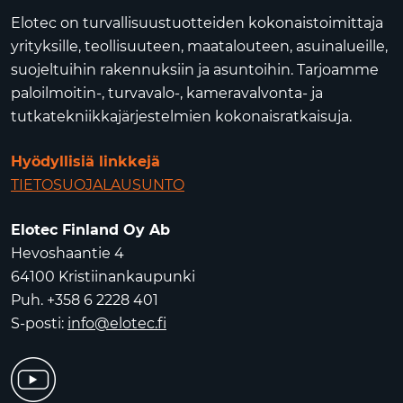
Elotec on turvallisuustuotteiden kokonaistoimittaja
yrityksille, teollisuuteen, maatalouteen, asuinalueille,
suojeltuihin rakennuksiin ja asuntoihin. Tarjoamme
paloilmoitin-, turvavalo-, kameravalvonta- ja
tutkatekniikkajärjestelmien kokonaisratkaisuja.
Hyödyllisiä linkkejä
TIETOSUOJALAUSUNTO
Elotec Finland Oy Ab
Hevoshaantie 4
64100 Kristiinankaupunki
Puh. +358 6 2228 401
S-posti:
info@elotec.fi